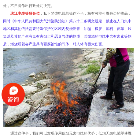
处，不日将作出行政处罚决定。
珠江电缆
提醒各位
，私下焚烧电线若操作不当，极有可能引燃身边的物品，
同时《中华人民共和国大气污染防治法》第八十二条明文规定：禁止在人口集中
地区和其他依法需要特殊保护的区域内焚烧沥青、油毡、橡胶、塑料、皮革、垃
圾以及其他产生有毒有害烟尘和恶臭气体的物质，若燃烧的电缆中含有卤素等物
质，燃烧后就会产生具有强腐蚀性的气体，对人体有极大伤害。
通过这件事，我们可以发现使用低烟无卤电缆的优势：低烟无卤电缆即使燃