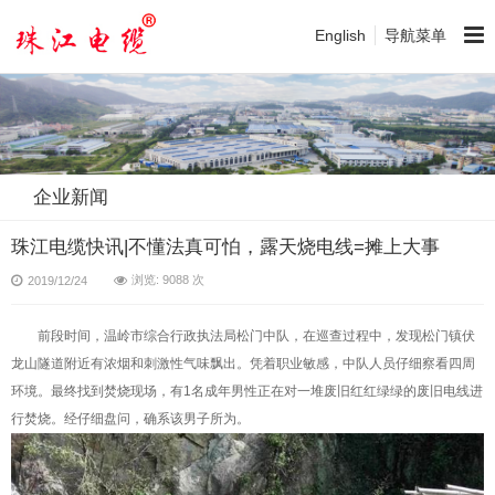
English
导航菜单
企业新闻
珠江电缆快讯|不懂法真可怕，露天烧电线=摊上大事
浏览: 9088 次
2019/12/24
前段时间，温岭市综合行政执法局松门中队，在巡查过程中，发现松门镇伏
龙山隧道附近有浓烟和刺激性气味飘出。凭着职业敏感，中队人员仔细察看四周
环境。最终找到焚烧现场，有1名成年男性正在对一堆废旧红红绿绿的废旧电线进
行焚烧。经仔细盘问，确系该男子所为。