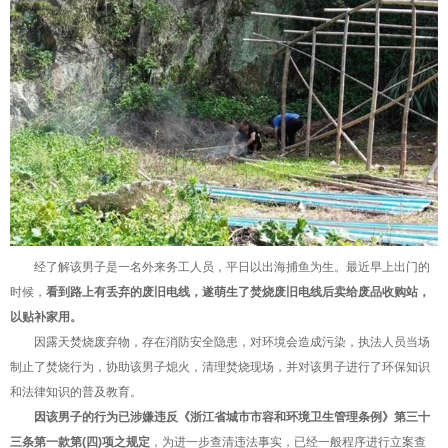
经了解该男子是一名外来务工人员，平日以出海捕鱼为生。最近早上出门的
时候，
看到路上有丢弃的废旧电线，遂萌生了焚烧废旧电线后卖给废品收购站，
以贴补家用。
因露天焚烧废弃物，存在消防安全隐患，对环境会造成污染，执法人员当场
制止了焚烧行为，协助该男子熄火，清理焚烧现场，并对该男子进行了环保知识
和法律知识的普及教育。
因该男子的行为已涉嫌违反《浙江省城市市容和环境卫生管理条例》第三十
三条第一款第(四)项之规定
，为进一步查清违法事实，已经一般程序进行立案查