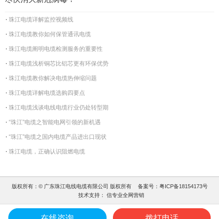
珠江电缆详解监控视频线
珠江电缆教你如何保管通讯电缆
珠江电缆阐明电缆检测服务的重要性
珠江电缆浅析铜芯比铝芯更有环保优势
珠江电缆教你解决电缆热伸缩问题
珠江电缆详解电缆选购四要点
珠江电缆浅谈电线电缆行业仍处转型期
“珠江”电缆之智能电网引领的新机遇
“珠江”电缆之国内电缆产品进出口现状
珠江电缆，正确认识阻燃电缆
版权所有：© 广东珠江电线电缆有限公司 版权所有
备案号：
粤ICP备18154173号
技术支持：
信专业全网营销
在线咨询
拨打电话