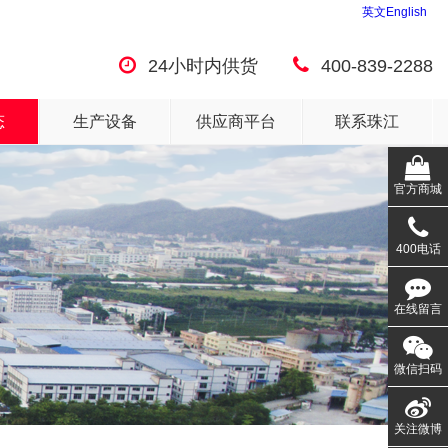
英文English
24小时内供货
400-839-2288
态
生产设备
供应商平台
联系珠江
官方商城
400电话
在线留言
微信扫码
关注微博