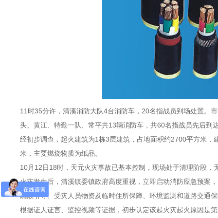
11时35分许，清溪消防大队4台消防车，20名指战员到场处置
头、黄江、特勤一队、常平共13辆消防车，共60名指战员先后到
经初步调查，起火建筑为1栋3层建筑，占地面积约2700平方米，建
米，主要燃烧物质为纸品。
10月12日18时，天元火灾事故已基本控制，现场处于清理阶段，
火灾发生后，清溪镇委镇政府高度重视，立即启动消防应急预案，
疏散引导、受灾人员物资及临时住所保障、环境监测和道路交通保
根据证人证言、监控视频等证据，初步认定该起火灾起火原因是第