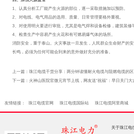
1、认真分析工厂能产生火源的部位，逐一采取措施加以预防
2、对电线、电气用品的选用、质量、日常管理要格外重视。
3、对使用明火要进行审批，尤其是电气焊和设备检修，建筑装修
4、检查生产中容易产生火花和有可燃易爆气体的场所。
消防安全，重于泰山。火灾事故一旦发生，人民群众生命财产的安
长鸣，必须为任何可能会到来的意外做好充分的准备。
上一篇：
珠江电缆干货分享：两分钟读懂耐火电缆与阻燃电缆的区
下一篇：
火神山医院官微元宵节上线，网友送“祝福”：早日关门
友情链接：
珠江电缆官网
珠江电缆国际站
珠江电缆阿里商城
关于珠江电