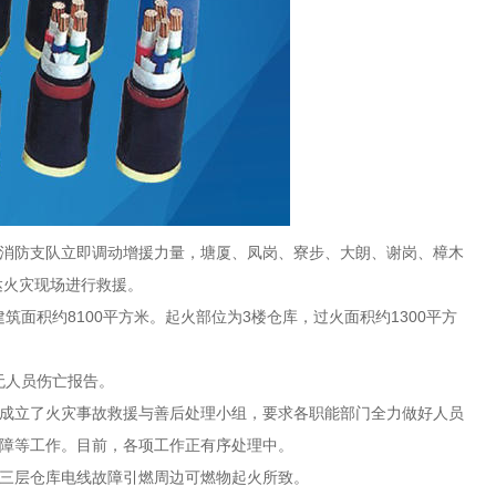
。市消防支队立即调动增援力量，塘厦、凤岗、寮步、大朗、谢岗、樟木
达火灾现场进行救援。
筑面积约8100平方米。起火部位为3楼仓库，过火面积约1300平方
无人员伤亡报告。
成立了火灾事故救援与善后处理小组，要求各职能部门全力做好人员
障等工作。目前，各项工作正有序处理中。
三层仓库电线故障引燃周边可燃物起火所致。