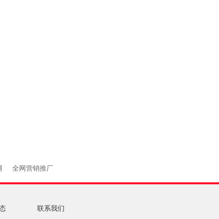
网
全网营销推厂
态
联系我们