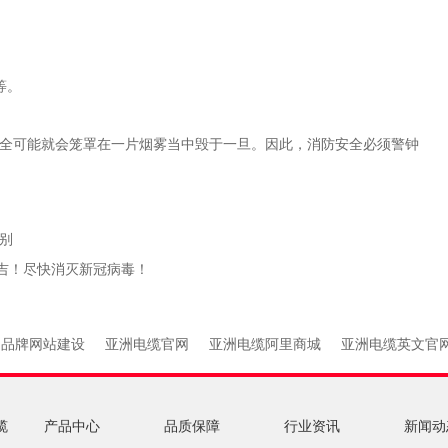
。
等。
全可能就会笼罩在一片烟雾当中毁于一旦。因此，消防安全必须警钟
别
大吉！尽快消灭新冠病毒！
品牌网站建设
亚洲电缆官网
亚洲电缆阿里商城
亚洲电缆英文官
缆
产品中心
品质保障
行业资讯
新闻动