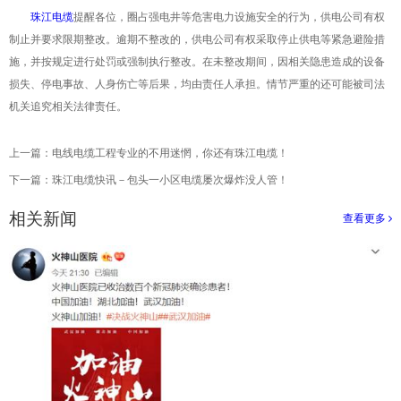
珠江电缆
提醒各位，圈占强电井等危害电力设施安全的行为，供电公司有权
制止并要求限期整改。逾期不整改的，供电公司有权采取停止供电等紧急避险措
施，并按规定进行处罚或强制执行整改。在未整改期间，因相关隐患造成的设备
损失、停电事故、人身伤亡等后果，均由责任人承担。情节严重的还可能被司法
机关追究相关法律责任。
上一篇：
电线电缆工程专业的不用迷惘，你还有珠江电缆！
下一篇：
珠江电缆快讯－包头一小区电缆屡次爆炸没人管！
相关新闻
查看更多
>