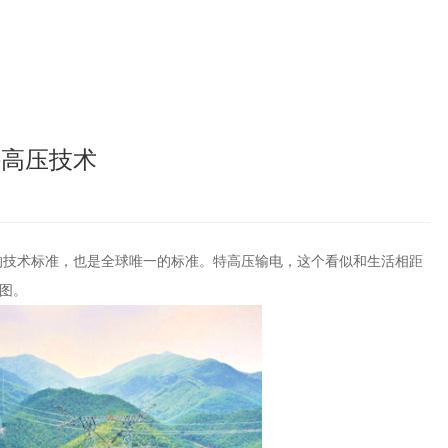
特高压技术
技术标准，也是全球唯一的标准。特高压输电，这个看似和生活相距
图。