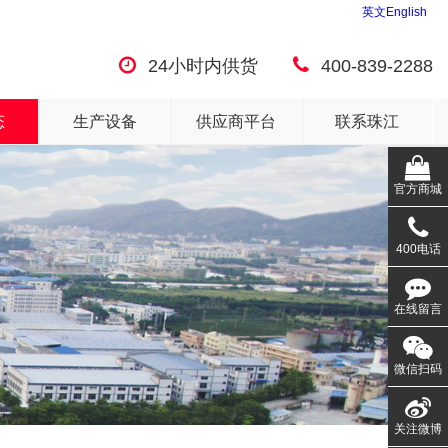
英文English
24小时内供货
400-839-2288
态
生产设备
供应商平台
联系珠江
官方商城
400电话
在线留言
微信扫码
关注微博