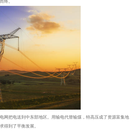
而终。
网把电送到中东部地区。用输电代替输煤，特高压成了资源富集地
求得到了平衡发展。