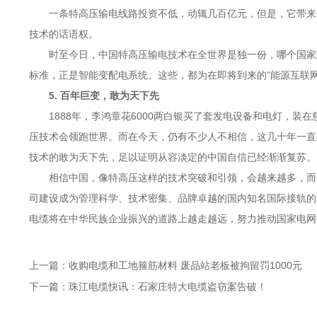
一条特高压输电线路投资不低，动辄几百亿元，但是，它带来的
技术的话语权。
时至今日，中国特高压输电技术在全世界是独一份，哪个国家想
标准，正是智能变配电系统。这些，都为在即将到来的“能源互联
5. 百年巨变，敢为天下先
1888年，李鸿章花6000两白银买了套发电设备和电灯，装在
压技术会领跑世界。而在今天，仍有不少人不相信，这几十年一直
技术的敢为天下先，足以证明从容淡定的中国自信已经渐渐复苏。
相信中国，像特高压这样的技术突破和引领，会越来越多，而
司建设成为管理科学、技术密集、品牌卓越的国内知名国际接轨的
电缆将在中华民族企业振兴的道路上越走越远，努力推动国家电网
上一篇：
收购电缆和工地箍筋材料 废品站老板被拘留罚1000元
下一篇：
珠江电缆快讯：石家庄特大电缆盗窃案告破！