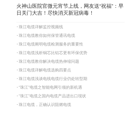
火神山医院官微元宵节上线，网友送“祝福”：早
日关门大吉！尽快消灭新冠病毒！
珠江电缆详解监控视频线
珠江电缆教你如何保管通讯电缆
珠江电缆阐明电缆检测服务的重要性
珠江电缆浅析铜芯比铝芯更有环保优势
珠江电缆教你解决电缆热伸缩问题
珠江电缆详解电缆选购四要点
珠江电缆浅谈电线电缆行业仍处转型期
“珠江”电缆之智能电网引领的新机遇
“珠江”电缆之国内电缆产品进出口现状
珠江电缆，正确认识阻燃电缆