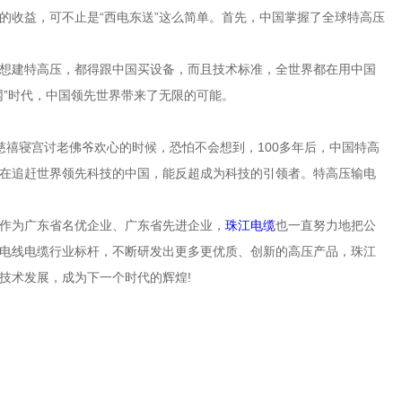
收益，可不止是“西电东送”这么简单。首先，中国掌握了全球特高压
建特高压，都得跟中国买设备，而且技术标准，全世界都在用中国
网”时代，中国领先世界带来了无限的可能。
慈禧寝宫讨老佛爷欢心的时候，恐怕不会想到，100多年后，中国特高
在追赶世界领先科技的中国，能反超成为科技的引领者。特高压输电
作为广东省名优企业、广东省先进企业，
珠江电缆
也一直努力地把公
电线电缆行业标杆，不断研发出更多更优质、创新的高压产品，珠江
技术发展，成为下一个时代的辉煌!