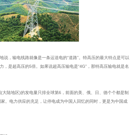
说，输电线路就像是一条运送电的“道路”。特高压的最大特点是可以
，是超高压的5倍。如果说超高压输电是“4G”，那特高压输电就是名
(大陆地区)的发电量只排全球第6，前面的美、俄、日、德个个都是制
的国家。电力供应的充足，让停电成为中国人回忆的同时，更是为中国成