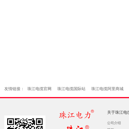
友情链接：
珠江电缆官网
珠江电缆国际站
珠江电缆阿里商城
关于珠江电
公司介绍