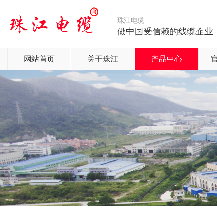
珠江电缆
做中国受信赖的线缆企业
网站首页
关于珠江
产品中心