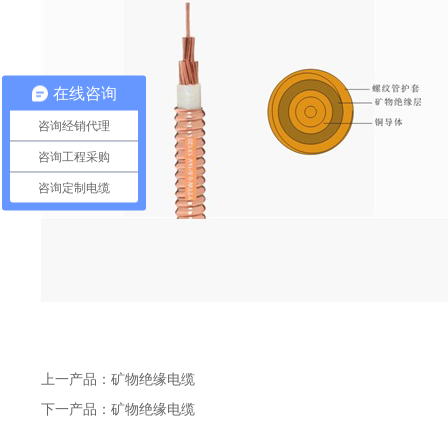
在线咨询
咨询经销代理
咨询工程采购
咨询定制电缆
上一产品：
矿物绝缘电缆
下一产品：
矿物绝缘电缆