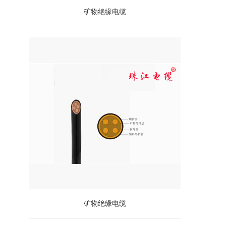
矿物绝缘电缆
矿物绝缘电缆