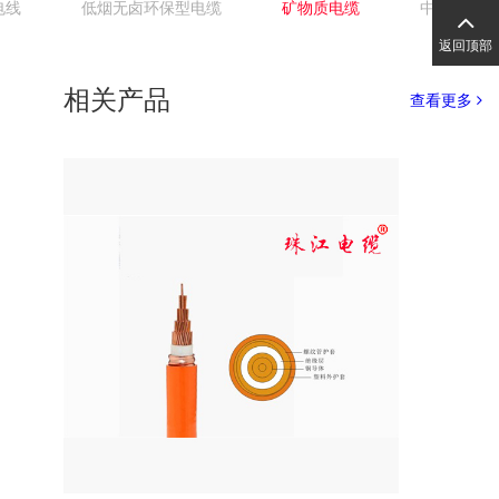
电线
低烟无卤环保型电缆
矿物质电缆
中压电缆
返回顶部
相关产品
查看更多