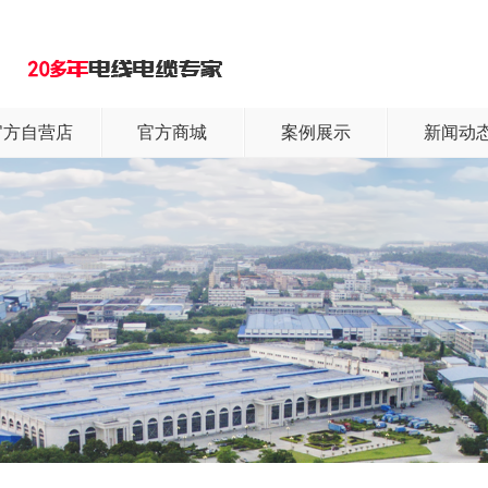
官方自营店
官方商城
案例展示
新闻动