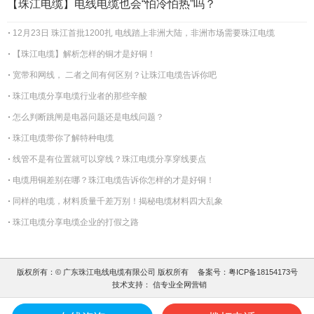
【珠江电缆】电线电缆也会“怕冷怕热”吗？
12月23日 珠江首批1200扎 电线踏上非洲大陆，非洲市场需要珠江电缆
【珠江电缆】解析怎样的铜才是好铜！
宽带和网线， 二者之间有何区别？让珠江电缆告诉你吧
珠江电缆分享电缆行业者的那些辛酸
怎么判断跳闸是电器问题还是电线问题？
珠江电缆带你了解特种电缆
线管不是有位置就可以穿线？珠江电缆分享穿线要点
电缆用铜差别在哪？珠江电缆告诉你怎样的才是好铜！
同样的电缆，材料质量千差万别！揭秘电缆材料四大乱象
珠江电缆分享电缆企业的打假之路
版权所有：© 广东珠江电线电缆有限公司 版权所有
备案号：
粤ICP备18154173号
技术支持：
信专业全网营销